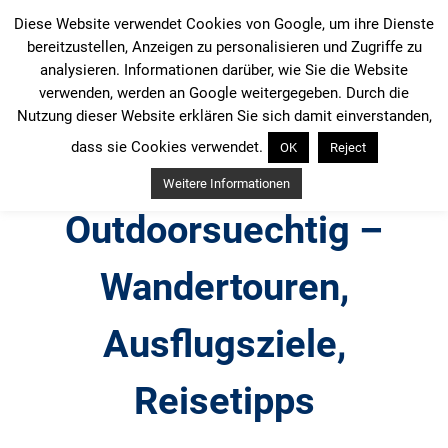
Zum
Diese Website verwendet Cookies von Google, um ihre Dienste
Inhalt
bereitzustellen, Anzeigen zu personalisieren und Zugriffe zu
springen
analysieren. Informationen darüber, wie Sie die Website
verwenden, werden an Google weitergegeben. Durch die
Nutzung dieser Website erklären Sie sich damit einverstanden,
dass sie Cookies verwendet.
OK
Reject
Weitere Informationen
Outdoorsuechtig –
Wandertouren,
Ausflugsziele,
Reisetipps
Outdoor, Wandertouren, Ausflugsziele, Reisetipps,