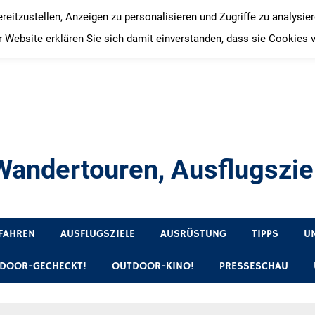
itzustellen, Anzeigen zu personalisieren und Zugriffe zu analysie
 Website erklären Sie sich damit einverstanden, dass sie Cookies 
andertouren, Ausflugsziel
, Produkttests und Buchrezensionen. Ein Blog für alle, die gern 
FAHREN
AUSFLUGSZIELE
AUSRÜSTUNG
TIPPS
U
DOOR-GECHECKT!
OUTDOOR-KINO!
PRESSESCHAU