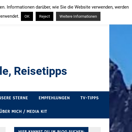
ren. Informationen darüber, wie Sie die Website verwenden, werden
verwendet.
OK
Reject
Weitere Informationen
e, Reisetipps
draußen sind. In Deutschland und überall!
NSERE STERNE
EMPFEHLUNGEN
TV-TIPPS
ÜBER MICH / MEDIA KIT
HIER KANNST DU IM BLOG SUCHEN: