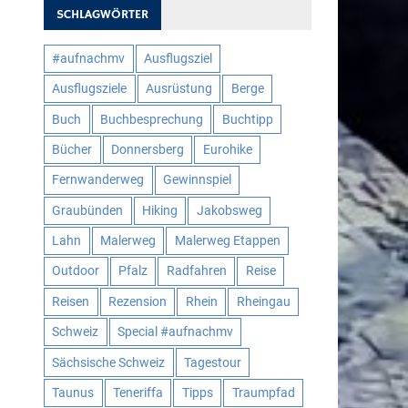
SCHLAGWÖRTER
#aufnachmv
Ausflugsziel
Ausflugsziele
Ausrüstung
Berge
Buch
Buchbesprechung
Buchtipp
Bücher
Donnersberg
Eurohike
Fernwanderweg
Gewinnspiel
Graubünden
Hiking
Jakobsweg
Lahn
Malerweg
Malerweg Etappen
Outdoor
Pfalz
Radfahren
Reise
Reisen
Rezension
Rhein
Rheingau
Schweiz
Special #aufnachmv
Sächsische Schweiz
Tagestour
Taunus
Teneriffa
Tipps
Traumpfad