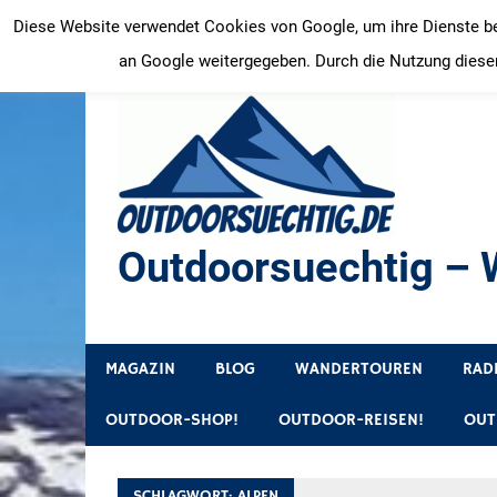
Zum
Diese Website verwendet Cookies von Google, um ihre Dienste bere
Inhalt
an Google weitergegeben. Durch die Nutzung dieser
springen
Outdoorsuechtig – W
Outdoor, Wandertouren, Ausflugsziele, Reisetipps
MAGAZIN
BLOG
WANDERTOUREN
RAD
OUTDOOR-SHOP!
OUTDOOR-REISEN!
OUT
SCHLAGWORT:
ALPEN