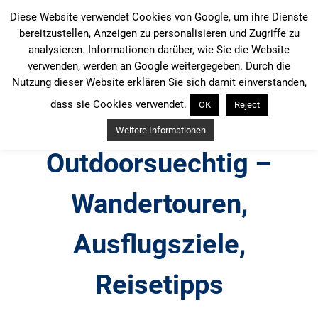
Zum
Diese Website verwendet Cookies von Google, um ihre Dienste
Inhalt
bereitzustellen, Anzeigen zu personalisieren und Zugriffe zu
springen
analysieren. Informationen darüber, wie Sie die Website
verwenden, werden an Google weitergegeben. Durch die
Nutzung dieser Website erklären Sie sich damit einverstanden,
dass sie Cookies verwendet.
OK
Reject
Weitere Informationen
Outdoorsuechtig –
Wandertouren,
Ausflugsziele,
Reisetipps
Outdoor, Wandertouren, Ausflugsziele, Reisetipps,