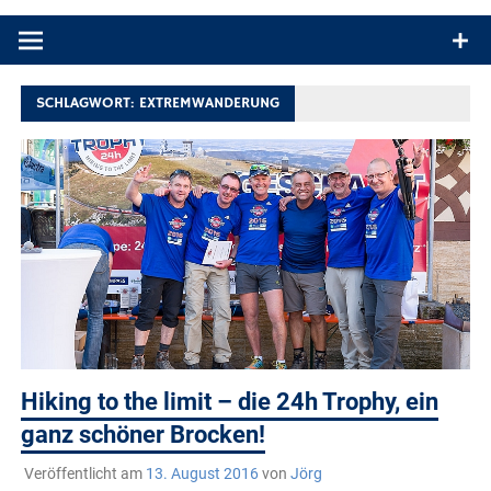
Produkttests und Buchrezensionen. Ein Blog für alle, die gern
draußen sind. In Deutschland und überall!
SCHLAGWORT:
EXTREMWANDERUNG
Hiking to the limit – die 24h Trophy, ein
ganz schöner Brocken!
Veröffentlicht am
13. August 2016
von
Jörg