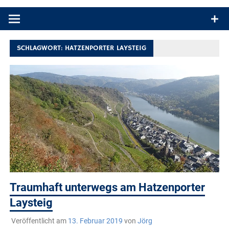
Produkttests und Buchrezensionen. Ein Blog für alle, die gern
draußen sind. In Deutschland und überall!
SCHLAGWORT:
HATZENPORTER LAYSTEIG
Traumhaft unterwegs am Hatzenporter
Laysteig
Veröffentlicht am
13. Februar 2019
von
Jörg