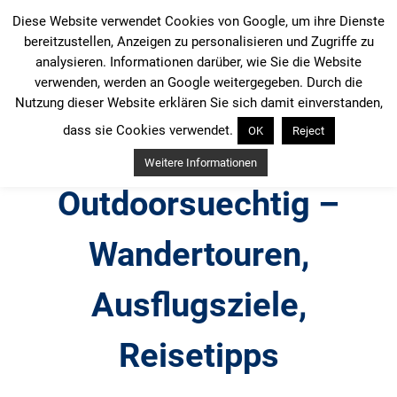
Zum
Diese Website verwendet Cookies von Google, um ihre Dienste
Inhalt
bereitzustellen, Anzeigen zu personalisieren und Zugriffe zu
springen
analysieren. Informationen darüber, wie Sie die Website
verwenden, werden an Google weitergegeben. Durch die
Nutzung dieser Website erklären Sie sich damit einverstanden,
dass sie Cookies verwendet.
OK
Reject
Weitere Informationen
Outdoorsuechtig –
Wandertouren,
Ausflugsziele,
Reisetipps
Outdoor, Wandertouren, Ausflugsziele, Reisetipps,