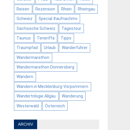
Reisen
Rezension
Rhein
Rheingau
Schweiz
Special #aufnachmv
Sächsische Schweiz
Tagestour
Taunus
Teneriffa
Tipps
Traumpfad
Urlaub
Wanderführer
Wandermarathon
Wandermarathon Donnersberg
Wandern
Wandern in Mecklenburg-Vorpommern
Wandertrilogie Allgäu
Wanderung
Westerwald
Österreich
ARCHIV