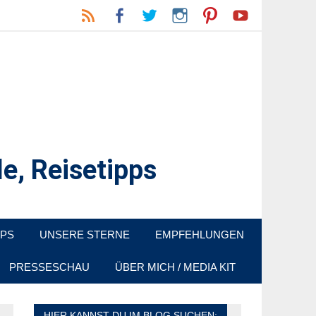
e, Reisetipps
raußen sind. In Deutschland und überall!
PPS
UNSERE STERNE
EMPFEHLUNGEN
PRESSESCHAU
ÜBER MICH / MEDIA KIT
HIER KANNST DU IM BLOG SUCHEN: