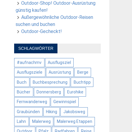
Outdoor-Shop! Outdoor-Ausrüstung
günstig kaufen!
Außergewöhnliche Outdoor-Reisen
suchen und buchen
Outdoor-Gecheckt!
SCHLAGWÖRTER
#aufnachmv
Ausflugsziel
Ausflugsziele
Ausrüstung
Berge
Buch
Buchbesprechung
Buchtipp
Bücher
Donnersberg
Eurohike
Fernwanderweg
Gewinnspiel
Graubünden
Hiking
Jakobsweg
Lahn
Malerweg
Malerweg Etappen
Outdoor
Pfalz
Radfahren
Reise