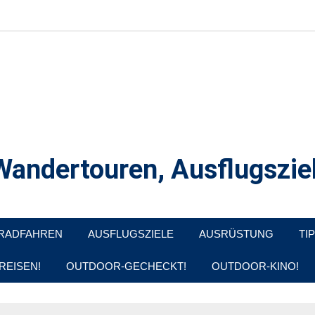
andertouren, Ausflugsziel
, Produkttests und Buchrezensionen. Ein Blog für alle, die gern d
RADFAHREN
AUSFLUGSZIELE
AUSRÜSTUNG
TI
REISEN!
OUTDOOR-GECHECKT!
OUTDOOR-KINO!