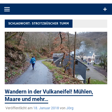
Produkttests und Buchrezensionen. Ein Blog für alle, die gern
draußen sind. In Deutschland und überall!
SCHLAGWORT:
STROTZBÜSCHER TUMM
Wandern in der Vulkaneifel! Mühlen,
Maare und mehr…
Veröffentlicht am
18. Januar 2018
von
Jörg