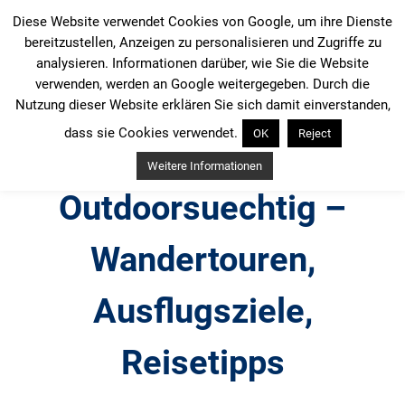
Zum
Diese Website verwendet Cookies von Google, um ihre Dienste
Inhalt
bereitzustellen, Anzeigen zu personalisieren und Zugriffe zu
springen
analysieren. Informationen darüber, wie Sie die Website
verwenden, werden an Google weitergegeben. Durch die
Nutzung dieser Website erklären Sie sich damit einverstanden,
dass sie Cookies verwendet.
OK
Reject
Weitere Informationen
Outdoorsuechtig –
Wandertouren,
Ausflugsziele,
Reisetipps
Outdoor, Wandertouren, Ausflugsziele, Reisetipps,