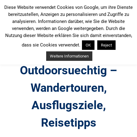
Zum
Diese Website verwendet Cookies von Google, um ihre Dienste
Inhalt
bereitzustellen, Anzeigen zu personalisieren und Zugriffe zu
springen
analysieren. Informationen darüber, wie Sie die Website
verwenden, werden an Google weitergegeben. Durch die
Nutzung dieser Website erklären Sie sich damit einverstanden,
dass sie Cookies verwendet.
OK
Reject
Weitere Informationen
Outdoorsuechtig –
Wandertouren,
Ausflugsziele,
Reisetipps
Outdoor, Wandertouren, Ausflugsziele, Reisetipps,