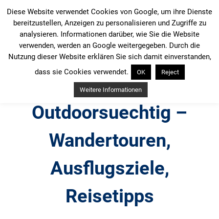
Zum
Diese Website verwendet Cookies von Google, um ihre Dienste
Inhalt
bereitzustellen, Anzeigen zu personalisieren und Zugriffe zu
springen
analysieren. Informationen darüber, wie Sie die Website
verwenden, werden an Google weitergegeben. Durch die
Nutzung dieser Website erklären Sie sich damit einverstanden,
dass sie Cookies verwendet.
OK
Reject
Weitere Informationen
Outdoorsuechtig –
Wandertouren,
Ausflugsziele,
Reisetipps
Outdoor, Wandertouren, Ausflugsziele, Reisetipps,