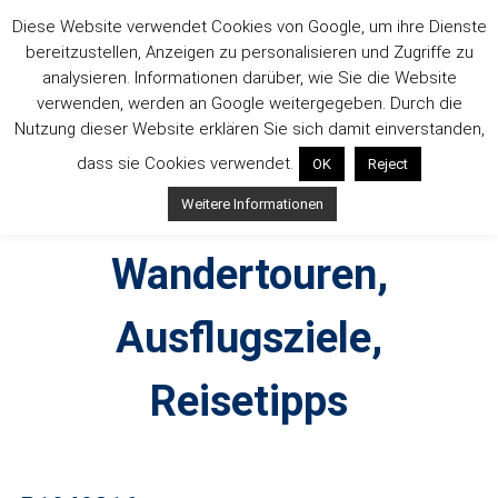
Zum
Diese Website verwendet Cookies von Google, um ihre Dienste
Inhalt
bereitzustellen, Anzeigen zu personalisieren und Zugriffe zu
springen
analysieren. Informationen darüber, wie Sie die Website
verwenden, werden an Google weitergegeben. Durch die
Nutzung dieser Website erklären Sie sich damit einverstanden,
dass sie Cookies verwendet.
OK
Reject
Outdoorsuechtig –
Weitere Informationen
Wandertouren,
Ausflugsziele,
Reisetipps
Outdoor, Wandertouren, Ausflugsziele, Reisetipps,
Produkttests und Buchrezensionen. Ein Blog für alle, die gern