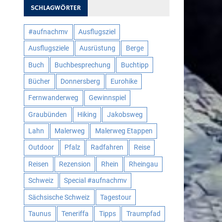
SCHLAGWÖRTER
#aufnachmv
Ausflugsziel
Ausflugsziele
Ausrüstung
Berge
Buch
Buchbesprechung
Buchtipp
Bücher
Donnersberg
Eurohike
Fernwanderweg
Gewinnspiel
Graubünden
Hiking
Jakobsweg
Lahn
Malerweg
Malerweg Etappen
Outdoor
Pfalz
Radfahren
Reise
Reisen
Rezension
Rhein
Rheingau
Schweiz
Special #aufnachmv
Sächsische Schweiz
Tagestour
Taunus
Teneriffa
Tipps
Traumpfad