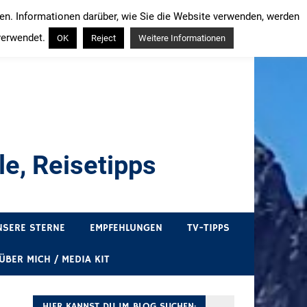
ren. Informationen darüber, wie Sie die Website verwenden, werden
verwendet.
OK
Reject
Weitere Informationen
e, Reisetipps
draußen sind. In Deutschland und überall!
NSERE STERNE
EMPFEHLUNGEN
TV-TIPPS
ÜBER MICH / MEDIA KIT
HIER KANNST DU IM BLOG SUCHEN: