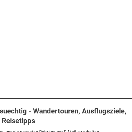
uechtig - Wandertouren, Ausflugsziele,
Reisetipps
n, um die neuesten Beiträge per E-Mail zu erhalten.