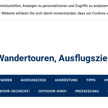
itzustellen, Anzeigen zu personalisieren und Zugriffe zu analysie
 Website erklären Sie sich damit einverstanden, dass sie Cookies 
andertouren, Ausflugsziel
, Produkttests und Buchrezensionen. Ein Blog für alle, die gern 
FAHREN
AUSFLUGSZIELE
AUSRÜSTUNG
TIPPS
U
DOOR-GECHECKT!
OUTDOOR-KINO!
PRESSESCHAU