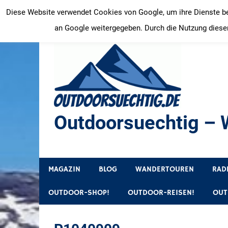
Zum
Diese Website verwendet Cookies von Google, um ihre Dienste bere
Inhalt
an Google weitergegeben. Durch die Nutzung dieser
springen
Outdoorsuechtig – W
Outdoor, Wandertouren, Ausflugsziele, Reisetipps
MAGAZIN
BLOG
WANDERTOUREN
RAD
OUTDOOR-SHOP!
OUTDOOR-REISEN!
OUT