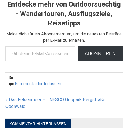
Entdecke mehr von Outdoorsuechtig
- Wandertouren, Ausflugsziele,
Reisetipps
Melde dich für ein Abonnement an, um die neuesten Beiträge
per E-Mail zu erhalten.
Gib deine E-Mail-Adresse ein ...
ABONNIEREN
Kommentar hinterlassen
Beitragsnavigation
« Das Felsenmeer – UNESCO Geopark Bergstraße
Odenwald
KOMMENTAR HINTERLASSEN