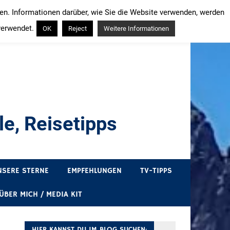
ren. Informationen darüber, wie Sie die Website verwenden, werden
verwendet.
OK
Reject
Weitere Informationen
e, Reisetipps
draußen sind. In Deutschland und überall!
NSERE STERNE
EMPFEHLUNGEN
TV-TIPPS
ÜBER MICH / MEDIA KIT
HIER KANNST DU IM BLOG SUCHEN: