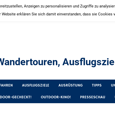
itzustellen, Anzeigen zu personalisieren und Zugriffe zu analysie
 Website erklären Sie sich damit einverstanden, dass sie Cookies 
andertouren, Ausflugsziel
, Produkttests und Buchrezensionen. Ein Blog für alle, die gern 
FAHREN
AUSFLUGSZIELE
AUSRÜSTUNG
TIPPS
U
DOOR-GECHECKT!
OUTDOOR-KINO!
PRESSESCHAU