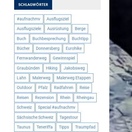
SCHLAGWÖRTER
#aufnachmv
Ausflugsziel
Ausflugsziele
Ausrüstung
Berge
Buch
Buchbesprechung
Buchtipp
Bücher
Donnersberg
Eurohike
Fernwanderweg
Gewinnspiel
Graubünden
Hiking
Jakobsweg
Lahn
Malerweg
Malerweg Etappen
Outdoor
Pfalz
Radfahren
Reise
Reisen
Rezension
Rhein
Rheingau
Schweiz
Special #aufnachmv
Sächsische Schweiz
Tagestour
Taunus
Teneriffa
Tipps
Traumpfad