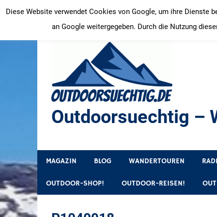
Zum
Diese Website verwendet Cookies von Google, um ihre Dienste bere
Inhalt
an Google weitergegeben. Durch die Nutzung dieser
springen
Outdoorsuechtig – W
Outdoor, Wandertouren, Ausflugsziele, Reisetipps
MAGAZIN
BLOG
WANDERTOUREN
RAD
OUTDOOR-SHOP!
OUTDOOR-REISEN!
OUT