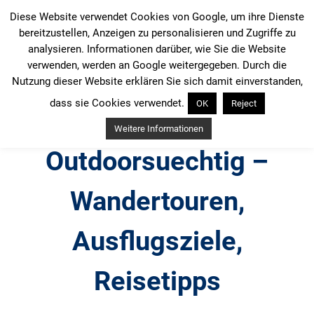
Zum
Diese Website verwendet Cookies von Google, um ihre Dienste
Inhalt
bereitzustellen, Anzeigen zu personalisieren und Zugriffe zu
springen
analysieren. Informationen darüber, wie Sie die Website
verwenden, werden an Google weitergegeben. Durch die
Nutzung dieser Website erklären Sie sich damit einverstanden,
dass sie Cookies verwendet.
OK
Reject
Weitere Informationen
Outdoorsuechtig –
Wandertouren,
Ausflugsziele,
Reisetipps
Outdoor, Wandertouren, Ausflugsziele, Reisetipps,