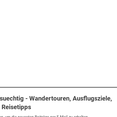
uechtig - Wandertouren, Ausflugsziele,
Reisetipps
n, um die neuesten Beiträge per E-Mail zu erhalten.