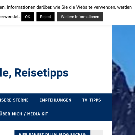
ren. Informationen darüber, wie Sie die Website verwenden, werden
verwendet.
OK
Reject
Weitere Informationen
e, Reisetipps
draußen sind. In Deutschland und überall!
NSERE STERNE
EMPFEHLUNGEN
TV-TIPPS
ÜBER MICH / MEDIA KIT
HIER KANNST DU IM BLOG SUCHEN: