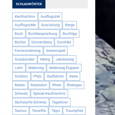
SCHLAGWÖRTER
#aufnachmv
Ausflugsziel
Ausflugsziele
Ausrüstung
Berge
Buch
Buchbesprechung
Buchtipp
Bücher
Donnersberg
Eurohike
Fernwanderweg
Gewinnspiel
Graubünden
Hiking
Jakobsweg
Lahn
Malerweg
Malerweg Etappen
Outdoor
Pfalz
Radfahren
Reise
Reisen
Rezension
Rhein
Rheingau
Schweiz
Special #aufnachmv
Sächsische Schweiz
Tagestour
Taunus
Teneriffa
Tipps
Traumpfad