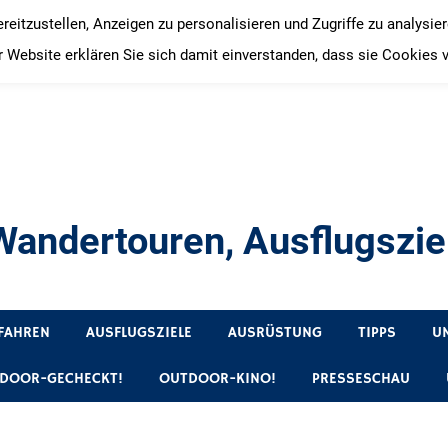
itzustellen, Anzeigen zu personalisieren und Zugriffe zu analysie
 Website erklären Sie sich damit einverstanden, dass sie Cookies 
andertouren, Ausflugsziel
, Produkttests und Buchrezensionen. Ein Blog für alle, die gern 
FAHREN
AUSFLUGSZIELE
AUSRÜSTUNG
TIPPS
U
DOOR-GECHECKT!
OUTDOOR-KINO!
PRESSESCHAU