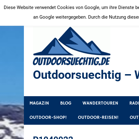
Zum
Diese Website verwendet Cookies von Google, um ihre Dienste bere
Inhalt
an Google weitergegeben. Durch die Nutzung dieser
springen
Outdoorsuechtig – W
Outdoor, Wandertouren, Ausflugsziele, Reisetipps
MAGAZIN
BLOG
WANDERTOUREN
RAD
OUTDOOR-SHOP!
OUTDOOR-REISEN!
OUT