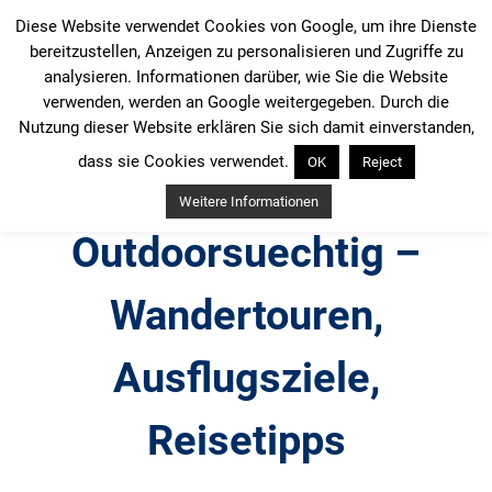
Zum
Diese Website verwendet Cookies von Google, um ihre Dienste
Inhalt
bereitzustellen, Anzeigen zu personalisieren und Zugriffe zu
springen
analysieren. Informationen darüber, wie Sie die Website
verwenden, werden an Google weitergegeben. Durch die
Nutzung dieser Website erklären Sie sich damit einverstanden,
dass sie Cookies verwendet.
OK
Reject
Weitere Informationen
Outdoorsuechtig –
Wandertouren,
Ausflugsziele,
Reisetipps
Outdoor, Wandertouren, Ausflugsziele, Reisetipps,