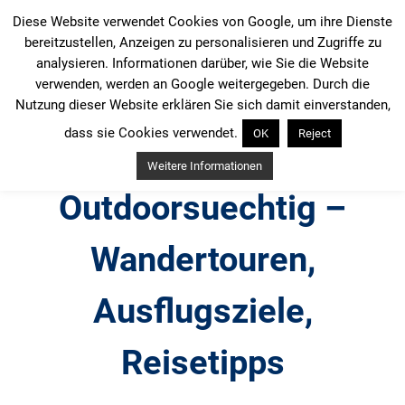
Zum
Diese Website verwendet Cookies von Google, um ihre Dienste
Inhalt
bereitzustellen, Anzeigen zu personalisieren und Zugriffe zu
springen
analysieren. Informationen darüber, wie Sie die Website
verwenden, werden an Google weitergegeben. Durch die
Nutzung dieser Website erklären Sie sich damit einverstanden,
dass sie Cookies verwendet.
OK
Reject
Weitere Informationen
Outdoorsuechtig –
Wandertouren,
Ausflugsziele,
Reisetipps
Outdoor, Wandertouren, Ausflugsziele, Reisetipps,