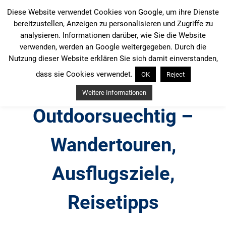
Zum
Diese Website verwendet Cookies von Google, um ihre Dienste
Inhalt
bereitzustellen, Anzeigen zu personalisieren und Zugriffe zu
springen
analysieren. Informationen darüber, wie Sie die Website
verwenden, werden an Google weitergegeben. Durch die
Nutzung dieser Website erklären Sie sich damit einverstanden,
dass sie Cookies verwendet.
OK
Reject
Weitere Informationen
Outdoorsuechtig –
Wandertouren,
Ausflugsziele,
Reisetipps
Outdoor, Wandertouren, Ausflugsziele, Reisetipps,