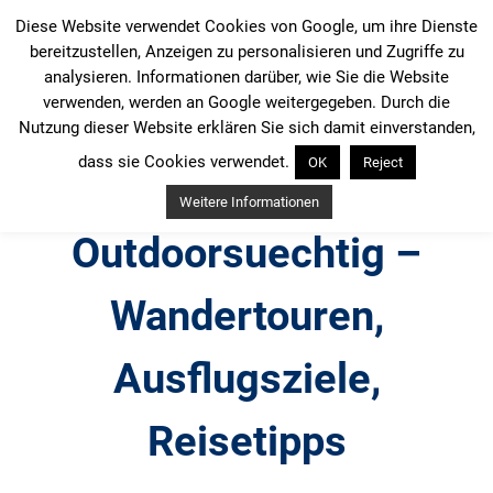
Zum
Diese Website verwendet Cookies von Google, um ihre Dienste
Inhalt
bereitzustellen, Anzeigen zu personalisieren und Zugriffe zu
springen
analysieren. Informationen darüber, wie Sie die Website
verwenden, werden an Google weitergegeben. Durch die
Nutzung dieser Website erklären Sie sich damit einverstanden,
dass sie Cookies verwendet.
OK
Reject
Weitere Informationen
Outdoorsuechtig –
Wandertouren,
Ausflugsziele,
Reisetipps
Outdoor, Wandertouren, Ausflugsziele, Reisetipps,