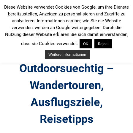
Zum
Diese Website verwendet Cookies von Google, um ihre Dienste
Inhalt
bereitzustellen, Anzeigen zu personalisieren und Zugriffe zu
springen
analysieren. Informationen darüber, wie Sie die Website
verwenden, werden an Google weitergegeben. Durch die
Nutzung dieser Website erklären Sie sich damit einverstanden,
dass sie Cookies verwendet.
OK
Reject
Weitere Informationen
Outdoorsuechtig –
Wandertouren,
Ausflugsziele,
Reisetipps
Outdoor, Wandertouren, Ausflugsziele, Reisetipps,