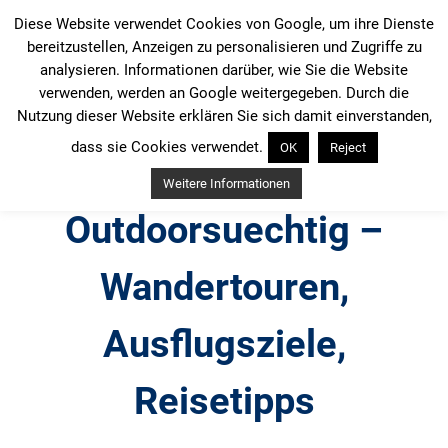
Zum
Diese Website verwendet Cookies von Google, um ihre Dienste
Inhalt
bereitzustellen, Anzeigen zu personalisieren und Zugriffe zu
springen
analysieren. Informationen darüber, wie Sie die Website
verwenden, werden an Google weitergegeben. Durch die
Nutzung dieser Website erklären Sie sich damit einverstanden,
dass sie Cookies verwendet.
OK
Reject
Weitere Informationen
Outdoorsuechtig –
Wandertouren,
Ausflugsziele,
Reisetipps
Outdoor, Wandertouren, Ausflugsziele, Reisetipps,