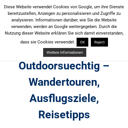
Zum
Diese Website verwendet Cookies von Google, um ihre Dienste
Inhalt
bereitzustellen, Anzeigen zu personalisieren und Zugriffe zu
springen
analysieren. Informationen darüber, wie Sie die Website
verwenden, werden an Google weitergegeben. Durch die
Nutzung dieser Website erklären Sie sich damit einverstanden,
dass sie Cookies verwendet.
OK
Reject
Weitere Informationen
Outdoorsuechtig –
Wandertouren,
Ausflugsziele,
Reisetipps
Outdoor, Wandertouren, Ausflugsziele, Reisetipps,