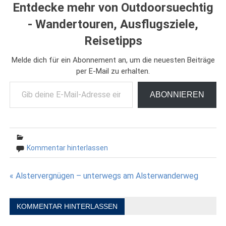
Entdecke mehr von Outdoorsuechtig
- Wandertouren, Ausflugsziele,
Reisetipps
Melde dich für ein Abonnement an, um die neuesten Beiträge
per E-Mail zu erhalten.
Gib deine E-Mail-Adresse ein ...
ABONNIEREN
Kommentar hinterlassen
Beitragsnavigation
« Alstervergnügen – unterwegs am Alsterwanderweg
KOMMENTAR HINTERLASSEN