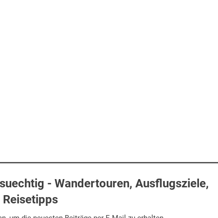
uechtig - Wandertouren, Ausflugsziele,
Reisetipps
n, um die neuesten Beiträge per E-Mail zu erhalten.