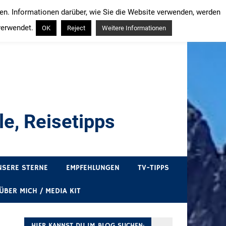
ren. Informationen darüber, wie Sie die Website verwenden, werden
verwendet.
OK
Reject
Weitere Informationen
e, Reisetipps
draußen sind. In Deutschland und überall!
NSERE STERNE
EMPFEHLUNGEN
TV-TIPPS
ÜBER MICH / MEDIA KIT
HIER KANNST DU IM BLOG SUCHEN: