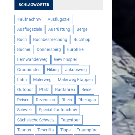
SCHLAGWÖRTER
#aufnachmv
Ausflugsziel
Ausflugsziele
Ausrüstung
Berge
Buch
Buchbesprechung
Buchtipp
Bücher
Donnersberg
Eurohike
Fernwanderweg
Gewinnspiel
Graubünden
Hiking
Jakobsweg
Lahn
Malerweg
Malerweg Etappen
Outdoor
Pfalz
Radfahren
Reise
Reisen
Rezension
Rhein
Rheingau
Schweiz
Special #aufnachmv
Sächsische Schweiz
Tagestour
Taunus
Teneriffa
Tipps
Traumpfad