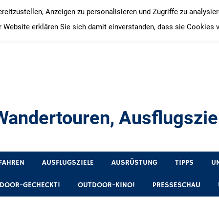
itzustellen, Anzeigen zu personalisieren und Zugriffe zu analysie
 Website erklären Sie sich damit einverstanden, dass sie Cookies 
andertouren, Ausflugsziel
, Produkttests und Buchrezensionen. Ein Blog für alle, die gern 
FAHREN
AUSFLUGSZIELE
AUSRÜSTUNG
TIPPS
U
DOOR-GECHECKT!
OUTDOOR-KINO!
PRESSESCHAU