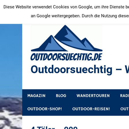
Zum
Diese Website verwendet Cookies von Google, um ihre Dienste bere
Inhalt
an Google weitergegeben. Durch die Nutzung dieser
springen
Outdoorsuechtig – W
Outdoor, Wandertouren, Ausflugsziele, Reisetipps
MAGAZIN
BLOG
WANDERTOUREN
RAD
OUTDOOR-SHOP!
OUTDOOR-REISEN!
OUT