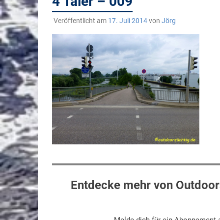
4 Täler – 009
Veröffentlicht am
17. Juli 2014
von
Jörg
Entdecke mehr von Outdoors
Melde dich für ein Abonnement a