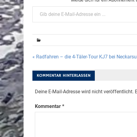
Gib deine E-Mail-Adresse ein ...
Beitragsnavigation
« Radfahren – die 4-Täler-Tour KJ7 bei Neckars
KOMMENTAR HINTERLASSEN
Deine E-Mail-Adresse wird nicht veröffentlicht.
E
Kommentar
*