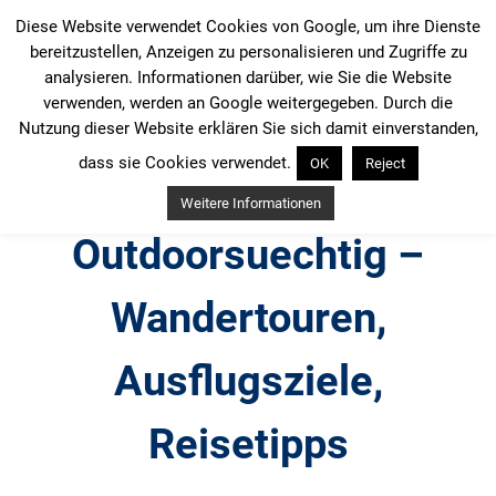
Zum
Diese Website verwendet Cookies von Google, um ihre Dienste
Inhalt
bereitzustellen, Anzeigen zu personalisieren und Zugriffe zu
springen
analysieren. Informationen darüber, wie Sie die Website
verwenden, werden an Google weitergegeben. Durch die
Nutzung dieser Website erklären Sie sich damit einverstanden,
dass sie Cookies verwendet.
OK
Reject
Weitere Informationen
Outdoorsuechtig –
Wandertouren,
Ausflugsziele,
Reisetipps
Outdoor, Wandertouren, Ausflugsziele, Reisetipps,