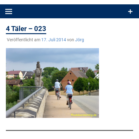
Produkttests und Buchrezensionen. Ein Blog für alle, die gern
draußen sind. In Deutschland und überall!
4 Täler – 023
Veröffentlicht am
17. Juli 2014
von
Jörg