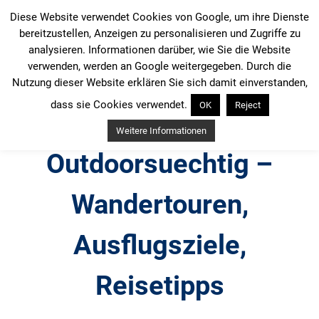
Zum
Diese Website verwendet Cookies von Google, um ihre Dienste
Inhalt
bereitzustellen, Anzeigen zu personalisieren und Zugriffe zu
springen
analysieren. Informationen darüber, wie Sie die Website
verwenden, werden an Google weitergegeben. Durch die
Nutzung dieser Website erklären Sie sich damit einverstanden,
dass sie Cookies verwendet.
OK
Reject
Weitere Informationen
Outdoorsuechtig –
Wandertouren,
Ausflugsziele,
Reisetipps
Outdoor, Wandertouren, Ausflugsziele, Reisetipps,