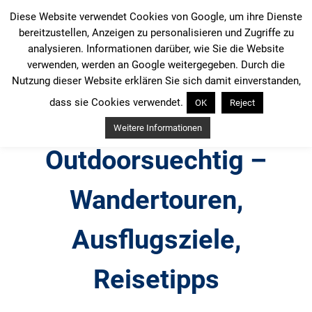
Zum
Diese Website verwendet Cookies von Google, um ihre Dienste
Inhalt
bereitzustellen, Anzeigen zu personalisieren und Zugriffe zu
springen
analysieren. Informationen darüber, wie Sie die Website
verwenden, werden an Google weitergegeben. Durch die
Nutzung dieser Website erklären Sie sich damit einverstanden,
dass sie Cookies verwendet.
OK
Reject
Weitere Informationen
Outdoorsuechtig –
Wandertouren,
Ausflugsziele,
Reisetipps
Outdoor, Wandertouren, Ausflugsziele, Reisetipps,