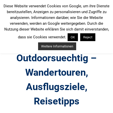
Zum
Diese Website verwendet Cookies von Google, um ihre Dienste
Inhalt
bereitzustellen, Anzeigen zu personalisieren und Zugriffe zu
springen
analysieren. Informationen darüber, wie Sie die Website
verwenden, werden an Google weitergegeben. Durch die
Nutzung dieser Website erklären Sie sich damit einverstanden,
dass sie Cookies verwendet.
OK
Reject
Weitere Informationen
Outdoorsuechtig –
Wandertouren,
Ausflugsziele,
Reisetipps
Outdoor, Wandertouren, Ausflugsziele, Reisetipps,