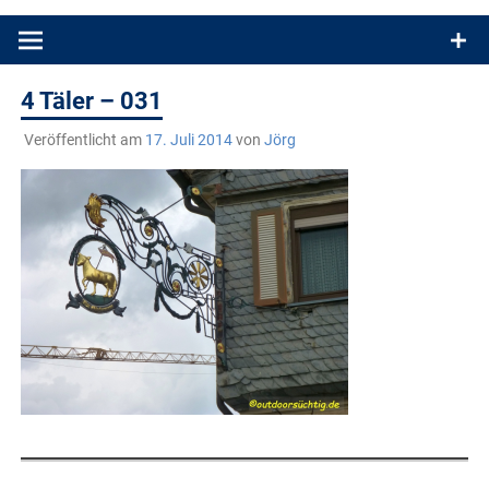
Produkttests und Buchrezensionen. Ein Blog für alle, die gern
draußen sind. In Deutschland und überall!
4 Täler – 031
Veröffentlicht am
17. Juli 2014
von
Jörg