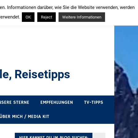
ren. Informationen darüber, wie Sie die Website verwenden, werden
verwendet.
OK
Reject
Weitere Informationen
e, Reisetipps
draußen sind. In Deutschland und überall!
NSERE STERNE
EMPFEHLUNGEN
TV-TIPPS
ÜBER MICH / MEDIA KIT
HIER KANNST DU IM BLOG SUCHEN: