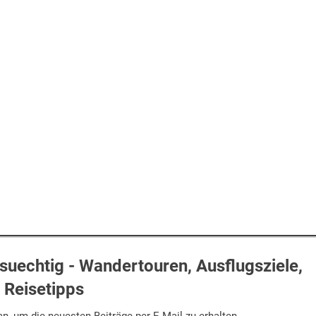
uechtig - Wandertouren, Ausflugsziele,
Reisetipps
n, um die neuesten Beiträge per E-Mail zu erhalten.