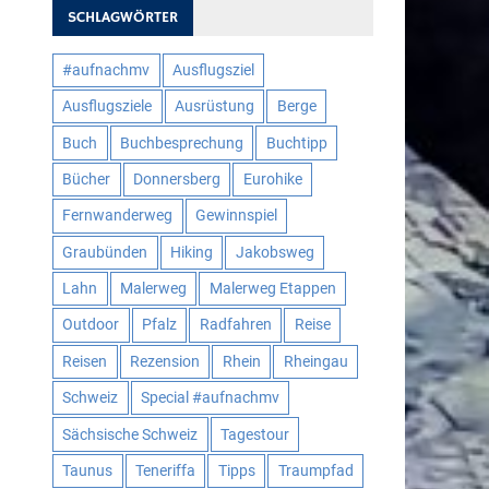
SCHLAGWÖRTER
#aufnachmv
Ausflugsziel
Ausflugsziele
Ausrüstung
Berge
Buch
Buchbesprechung
Buchtipp
Bücher
Donnersberg
Eurohike
Fernwanderweg
Gewinnspiel
Graubünden
Hiking
Jakobsweg
Lahn
Malerweg
Malerweg Etappen
Outdoor
Pfalz
Radfahren
Reise
Reisen
Rezension
Rhein
Rheingau
Schweiz
Special #aufnachmv
Sächsische Schweiz
Tagestour
Taunus
Teneriffa
Tipps
Traumpfad