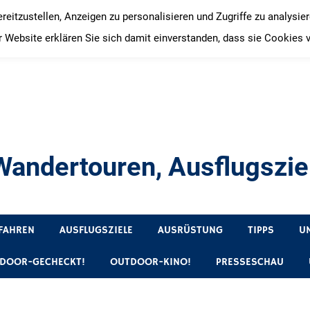
itzustellen, Anzeigen zu personalisieren und Zugriffe zu analysie
 Website erklären Sie sich damit einverstanden, dass sie Cookies 
andertouren, Ausflugsziel
, Produkttests und Buchrezensionen. Ein Blog für alle, die gern 
FAHREN
AUSFLUGSZIELE
AUSRÜSTUNG
TIPPS
U
DOOR-GECHECKT!
OUTDOOR-KINO!
PRESSESCHAU