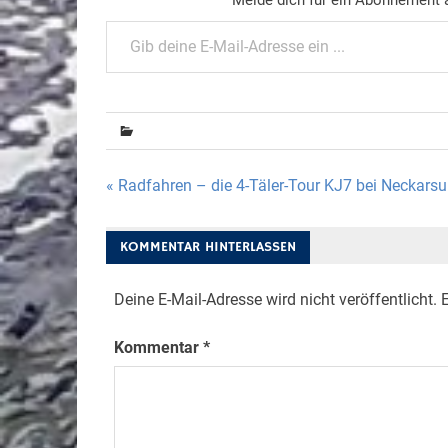
Gib deine E-Mail-Adresse ein ...
Beitragsnavigation
« Radfahren – die 4-Täler-Tour KJ7 bei Neckars
KOMMENTAR HINTERLASSEN
Deine E-Mail-Adresse wird nicht veröffentlicht.
E
Kommentar
*