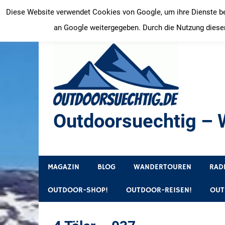
Zum
Diese Website verwendet Cookies von Google, um ihre Dienste bere
Inhalt
an Google weitergegeben. Durch die Nutzung dieser
springen
Outdoorsuechtig – W
Outdoor, Wandertouren, Ausflugsziele, Reisetipps
MAGAZIN
BLOG
WANDERTOUREN
RAD
OUTDOOR-SHOP!
OUTDOOR-REISEN!
OUT