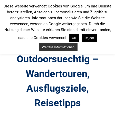
Zum
Diese Website verwendet Cookies von Google, um ihre Dienste
Inhalt
bereitzustellen, Anzeigen zu personalisieren und Zugriffe zu
springen
analysieren. Informationen darüber, wie Sie die Website
verwenden, werden an Google weitergegeben. Durch die
Nutzung dieser Website erklären Sie sich damit einverstanden,
dass sie Cookies verwendet.
OK
Reject
Weitere Informationen
Outdoorsuechtig –
Wandertouren,
Ausflugsziele,
Reisetipps
Outdoor, Wandertouren, Ausflugsziele, Reisetipps,