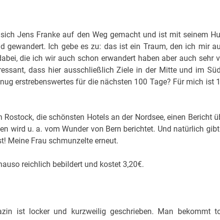
at sich Jens Franke auf den Weg gemacht und ist mit seinem H
 gewandert. Ich gebe es zu: das ist ein Traum, den ich mir a
dabei, die ich wir auch schon erwandert haben aber auch sehr vi
ssant, dass hier ausschließlich Ziele in der Mitte und im Sü
ug erstrebenswertes für die nächsten 100 Tage? Für mich ist 
n Rostock, die schönsten Hotels an der Nordsee, einen Bericht ü
 wird u. a. vom Wunder von Bern berichtet. Und natürlich gibt
st! Meine Frau schmunzelte erneut.
auso reichlich bebildert und kostet 3,20€.
zin ist locker und kurzweilig geschrieben. Man bekommt to