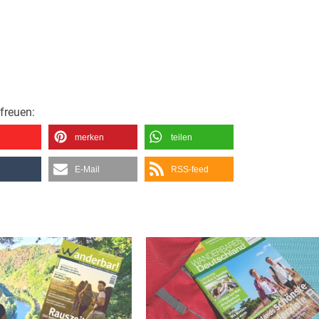
freuen:
merken
teilen
E-Mail
RSS-feed