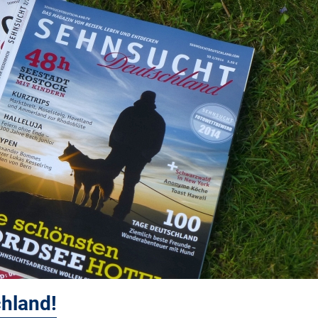
hland!