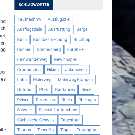
SCHLAGWÖRTER
#aufnachmv
Ausflugsziel
und
uch
Ausflugsziele
Ausrüstung
Berge
el,
Buch
Buchbesprechung
Buchtipp
den
Bücher
Donnersberg
Eurohike
100
Fernwanderweg
Gewinnspiel
Graubünden
Hiking
Jakobsweg
ber
 es
Lahn
Malerweg
Malerweg Etappen
Outdoor
Pfalz
Radfahren
Reise
Reisen
Rezension
Rhein
Rheingau
Schweiz
Special #aufnachmv
Sächsische Schweiz
Tagestour
lle
Taunus
Teneriffa
Tipps
Traumpfad