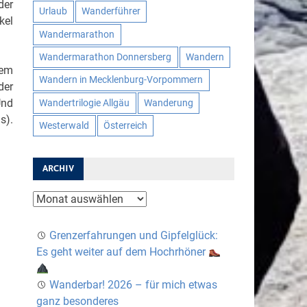
der
Urlaub
Wanderführer
kel
Wandermarathon
Wandermarathon Donnersberg
Wandern
rem
Wandern in Mecklenburg-Vorpommern
der
Und
Wandertrilogie Allgäu
Wanderung
s).
Westerwald
Österreich
ARCHIV
Archiv
Grenzerfahrungen und Gipfelglück:
Es geht weiter auf dem Hochrhöner
Wanderbar! 2026 – für mich etwas
ganz besonderes