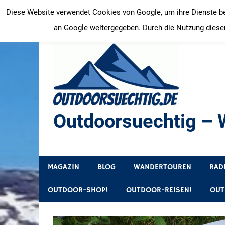
Zum
Diese Website verwendet Cookies von Google, um ihre Dienste bere
Inhalt
an Google weitergegeben. Durch die Nutzung dieser
springen
Outdoorsuechtig – W
Outdoor, Wandertouren, Ausflugsziele, Reisetipps
MAGAZIN
BLOG
WANDERTOUREN
RAD
OUTDOOR-SHOP!
OUTDOOR-REISEN!
OUT