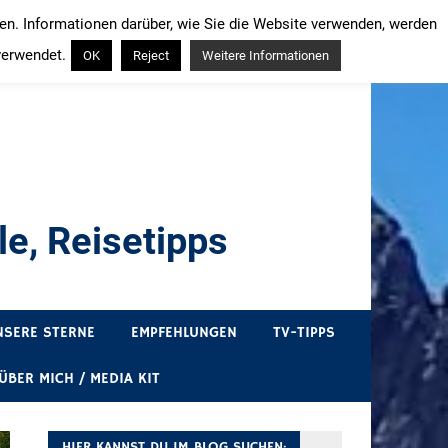
ren. Informationen darüber, wie Sie die Website verwenden, werden
verwendet.
OK
Reject
Weitere Informationen
e, Reisetipps
draußen sind. In Deutschland und überall!
NSERE STERNE
EMPFEHLUNGEN
TV-TIPPS
ÜBER MICH / MEDIA KIT
HIER KANNST DU IM BLOG SUCHEN: