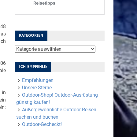
 48
was
KATEGORIEN
ich
Kategorien
006
ICH EMPFEHLE:
ale
Empfehlungen
Unsere Sterne
 in
Outdoor-Shop! Outdoor-Ausrüstung
ein
günstig kaufen!
ln:
Außergewöhnliche Outdoor-Reisen
suchen und buchen
Outdoor-Gecheckt!