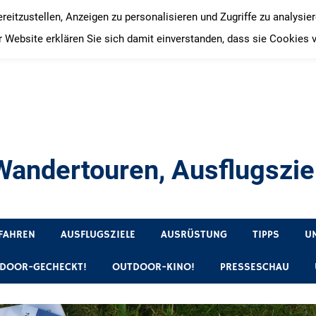
itzustellen, Anzeigen zu personalisieren und Zugriffe zu analysie
 Website erklären Sie sich damit einverstanden, dass sie Cookies 
andertouren, Ausflugsziel
, Produkttests und Buchrezensionen. Ein Blog für alle, die gern 
FAHREN
AUSFLUGSZIELE
AUSRÜSTUNG
TIPPS
U
DOOR-GECHECKT!
OUTDOOR-KINO!
PRESSESCHAU