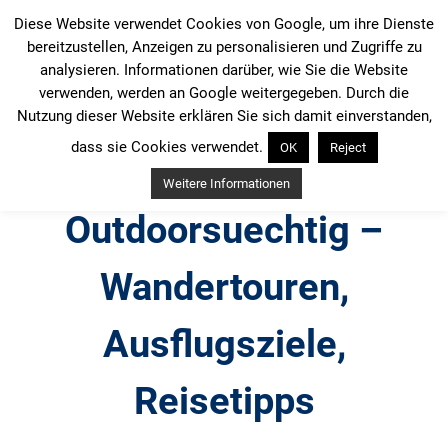
Zum
Diese Website verwendet Cookies von Google, um ihre Dienste
Inhalt
bereitzustellen, Anzeigen zu personalisieren und Zugriffe zu
springen
analysieren. Informationen darüber, wie Sie die Website
verwenden, werden an Google weitergegeben. Durch die
Nutzung dieser Website erklären Sie sich damit einverstanden,
dass sie Cookies verwendet.
OK
Reject
Weitere Informationen
Outdoorsuechtig –
Wandertouren,
Ausflugsziele,
Reisetipps
Outdoor, Wandertouren, Ausflugsziele, Reisetipps,