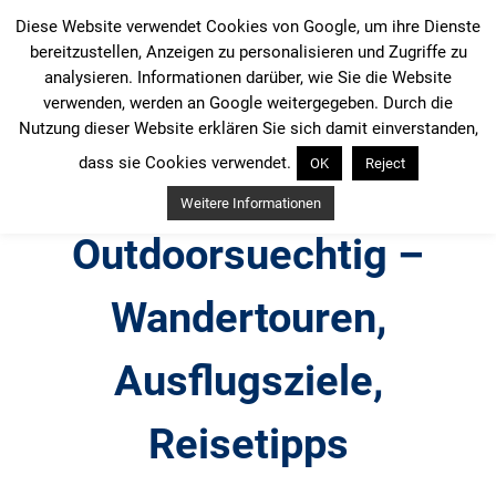
Zum
Diese Website verwendet Cookies von Google, um ihre Dienste
Inhalt
bereitzustellen, Anzeigen zu personalisieren und Zugriffe zu
springen
analysieren. Informationen darüber, wie Sie die Website
verwenden, werden an Google weitergegeben. Durch die
Nutzung dieser Website erklären Sie sich damit einverstanden,
dass sie Cookies verwendet.
OK
Reject
Weitere Informationen
Outdoorsuechtig –
Wandertouren,
Ausflugsziele,
Reisetipps
Outdoor, Wandertouren, Ausflugsziele, Reisetipps,