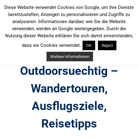
Zum
Diese Website verwendet Cookies von Google, um ihre Dienste
Inhalt
bereitzustellen, Anzeigen zu personalisieren und Zugriffe zu
springen
analysieren. Informationen darüber, wie Sie die Website
verwenden, werden an Google weitergegeben. Durch die
Nutzung dieser Website erklären Sie sich damit einverstanden,
dass sie Cookies verwendet.
OK
Reject
Weitere Informationen
Outdoorsuechtig –
Wandertouren,
Ausflugsziele,
Reisetipps
Outdoor, Wandertouren, Ausflugsziele, Reisetipps,