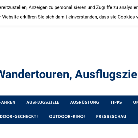
itzustellen, Anzeigen zu personalisieren und Zugriffe zu analysie
 Website erklären Sie sich damit einverstanden, dass sie Cookies 
andertouren, Ausflugsziel
, Produkttests und Buchrezensionen. Ein Blog für alle, die gern 
FAHREN
AUSFLUGSZIELE
AUSRÜSTUNG
TIPPS
U
DOOR-GECHECKT!
OUTDOOR-KINO!
PRESSESCHAU