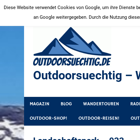
Zum
Diese Website verwendet Cookies von Google, um ihre Dienste bere
Inhalt
an Google weitergegeben. Durch die Nutzung dieser
springen
Outdoorsuechtig – W
Outdoor, Wandertouren, Ausflugsziele, Reisetipps
MAGAZIN
BLOG
WANDERTOUREN
RAD
OUTDOOR-SHOP!
OUTDOOR-REISEN!
OUT