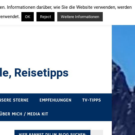
ren. Informationen darüber, wie Sie die Website verwenden, werden
verwendet.
OK
Reject
Weitere Informationen
e, Reisetipps
draußen sind. In Deutschland und überall!
NSERE STERNE
EMPFEHLUNGEN
TV-TIPPS
ÜBER MICH / MEDIA KIT
HIER KANNST DU IM BLOG SUCHEN: