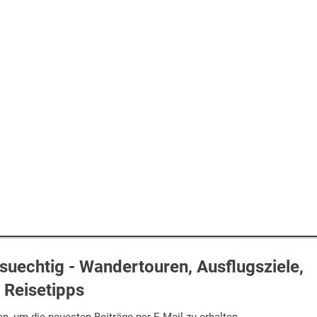
uechtig - Wandertouren, Ausflugsziele,
Reisetipps
n, um die neuesten Beiträge per E-Mail zu erhalten.