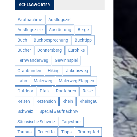
SCHLAGWÖRTER
#aufnachmv
Ausflugsziel
Ausflugsziele
Ausrüstung
Berge
Buch
Buchbesprechung
Buchtipp
Bücher
Donnersberg
Eurohike
Fernwanderweg
Gewinnspiel
Graubünden
Hiking
Jakobsweg
Lahn
Malerweg
Malerweg Etappen
Outdoor
Pfalz
Radfahren
Reise
Reisen
Rezension
Rhein
Rheingau
Schweiz
Special #aufnachmv
Sächsische Schweiz
Tagestour
Taunus
Teneriffa
Tipps
Traumpfad