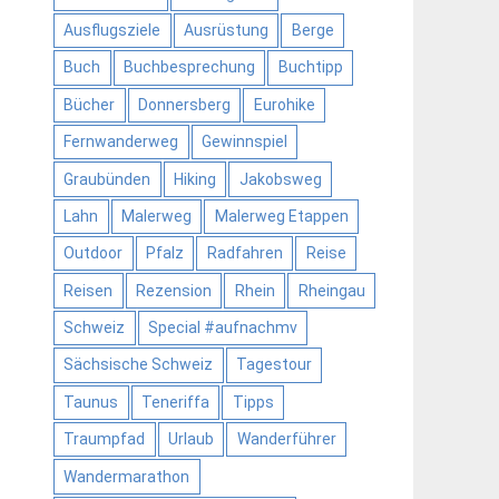
Ausflugsziele
Ausrüstung
Berge
Buch
Buchbesprechung
Buchtipp
Bücher
Donnersberg
Eurohike
Fernwanderweg
Gewinnspiel
Graubünden
Hiking
Jakobsweg
Lahn
Malerweg
Malerweg Etappen
Outdoor
Pfalz
Radfahren
Reise
Reisen
Rezension
Rhein
Rheingau
Schweiz
Special #aufnachmv
Sächsische Schweiz
Tagestour
Taunus
Teneriffa
Tipps
Traumpfad
Urlaub
Wanderführer
Wandermarathon