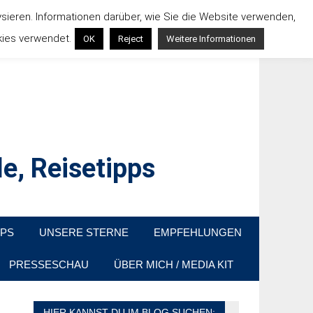
ysieren. Informationen darüber, wie Sie die Website verwenden,
kies verwendet.
OK
Reject
Weitere Informationen
e, Reisetipps
raußen sind. In Deutschland und überall!
PPS
UNSERE STERNE
EMPFEHLUNGEN
PRESSESCHAU
ÜBER MICH / MEDIA KIT
HIER KANNST DU IM BLOG SUCHEN: