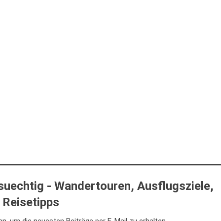
uechtig - Wandertouren, Ausflugsziele,
Reisetipps
n, um die neuesten Beiträge per E-Mail zu erhalten.