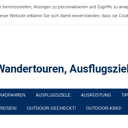
ereitzustellen, Anzeigen zu personalisieren und Zugriffe zu anal
ser Website erklären Sie sich damit einverstanden, dass sie Coo
andertouren, Ausflugsziel
, Produkttests und Buchrezensionen. Ein Blog für alle, die gern d
RADFAHREN
AUSFLUGSZIELE
AUSRÜSTUNG
TI
REISEN!
OUTDOOR-GECHECKT!
OUTDOOR-KINO!