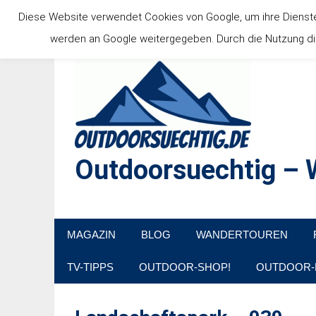
Zum
Diese Website verwendet Cookies von Google, um ihre Dienste b
Inhalt
werden an Google weitergegeben. Durch die Nutzung die
springen
Outdoorsuechtig – W
Outdoor, Wandertouren, Ausflugsziele, Reisetipps
MAGAZIN
BLOG
WANDERTOUREN
TV-TIPPS
OUTDOOR-SHOP!
OUTDOOR-