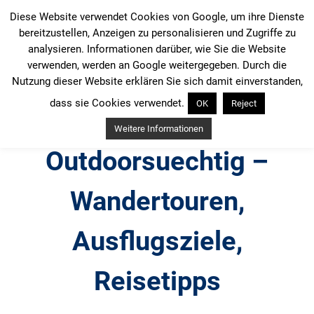
Zum
Diese Website verwendet Cookies von Google, um ihre Dienste
Inhalt
bereitzustellen, Anzeigen zu personalisieren und Zugriffe zu
springen
analysieren. Informationen darüber, wie Sie die Website
verwenden, werden an Google weitergegeben. Durch die
Nutzung dieser Website erklären Sie sich damit einverstanden,
dass sie Cookies verwendet.
OK
Reject
Weitere Informationen
Outdoorsuechtig –
Wandertouren,
Ausflugsziele,
Reisetipps
Outdoor, Wandertouren, Ausflugsziele, Reisetipps,