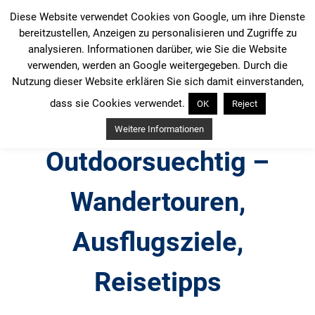
Zum
Diese Website verwendet Cookies von Google, um ihre Dienste
Inhalt
bereitzustellen, Anzeigen zu personalisieren und Zugriffe zu
springen
analysieren. Informationen darüber, wie Sie die Website
verwenden, werden an Google weitergegeben. Durch die
Nutzung dieser Website erklären Sie sich damit einverstanden,
dass sie Cookies verwendet.
OK
Reject
Weitere Informationen
Outdoorsuechtig –
Wandertouren,
Ausflugsziele,
Reisetipps
Outdoor, Wandertouren, Ausflugsziele, Reisetipps,