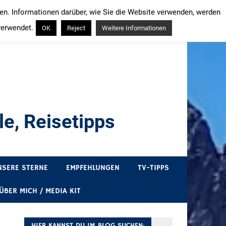
ren. Informationen darüber, wie Sie die Website verwenden, werden
verwendet.
OK
Reject
Weitere Informationen
e, Reisetipps
draußen sind. In Deutschland und überall!
NSERE STERNE
EMPFEHLUNGEN
TV-TIPPS
ÜBER MICH / MEDIA KIT
HIER KANNST DU IM BLOG SUCHEN: