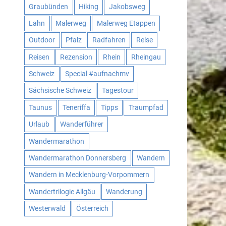
Graubünden
Hiking
Jakobsweg
Lahn
Malerweg
Malerweg Etappen
Outdoor
Pfalz
Radfahren
Reise
Reisen
Rezension
Rhein
Rheingau
Schweiz
Special #aufnachmv
Sächsische Schweiz
Tagestour
Taunus
Teneriffa
Tipps
Traumpfad
Urlaub
Wanderführer
Wandermarathon
Wandermarathon Donnersberg
Wandern
Wandern in Mecklenburg-Vorpommern
Wandertrilogie Allgäu
Wanderung
Westerwald
Österreich