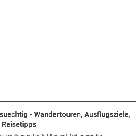
uechtig - Wandertouren, Ausflugsziele,
Reisetipps
n, um die neuesten Beiträge per E-Mail zu erhalten.