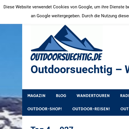
Zum
Diese Website verwendet Cookies von Google, um ihre Dienste bere
Inhalt
an Google weitergegeben. Durch die Nutzung dieser
springen
Outdoorsuechtig – W
Outdoor, Wandertouren, Ausflugsziele, Reisetipps
MAGAZIN
BLOG
WANDERTOUREN
RAD
OUTDOOR-SHOP!
OUTDOOR-REISEN!
OUT