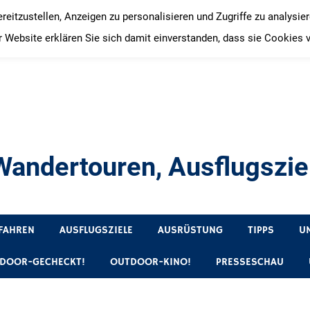
itzustellen, Anzeigen zu personalisieren und Zugriffe zu analysie
 Website erklären Sie sich damit einverstanden, dass sie Cookies 
andertouren, Ausflugsziel
, Produkttests und Buchrezensionen. Ein Blog für alle, die gern 
FAHREN
AUSFLUGSZIELE
AUSRÜSTUNG
TIPPS
U
DOOR-GECHECKT!
OUTDOOR-KINO!
PRESSESCHAU