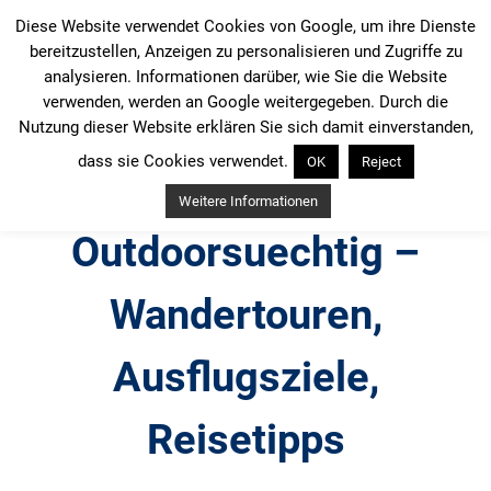
Zum
Diese Website verwendet Cookies von Google, um ihre Dienste
Inhalt
bereitzustellen, Anzeigen zu personalisieren und Zugriffe zu
springen
analysieren. Informationen darüber, wie Sie die Website
verwenden, werden an Google weitergegeben. Durch die
Nutzung dieser Website erklären Sie sich damit einverstanden,
dass sie Cookies verwendet.
OK
Reject
Weitere Informationen
Outdoorsuechtig –
Wandertouren,
Ausflugsziele,
Reisetipps
Outdoor, Wandertouren, Ausflugsziele, Reisetipps,