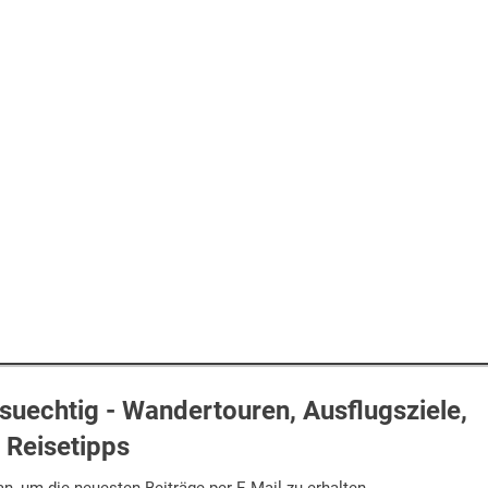
uechtig - Wandertouren, Ausflugsziele,
Reisetipps
n, um die neuesten Beiträge per E-Mail zu erhalten.