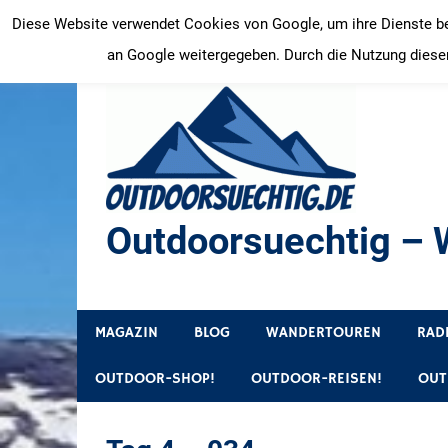
Zum
Diese Website verwendet Cookies von Google, um ihre Dienste bere
Inhalt
an Google weitergegeben. Durch die Nutzung dieser
springen
Outdoorsuechtig – W
Outdoor, Wandertouren, Ausflugsziele, Reisetipps
MAGAZIN
BLOG
WANDERTOUREN
RAD
OUTDOOR-SHOP!
OUTDOOR-REISEN!
OUT