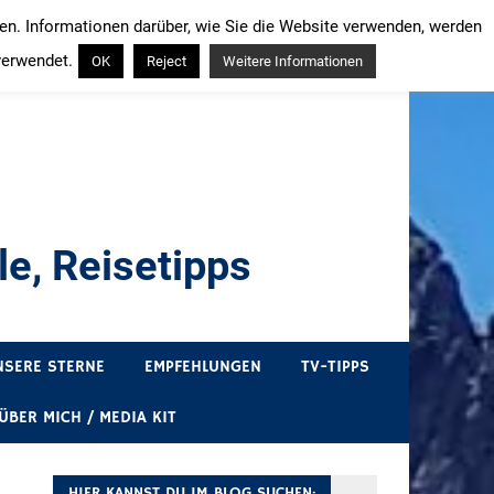
ren. Informationen darüber, wie Sie die Website verwenden, werden
verwendet.
OK
Reject
Weitere Informationen
e, Reisetipps
draußen sind. In Deutschland und überall!
NSERE STERNE
EMPFEHLUNGEN
TV-TIPPS
ÜBER MICH / MEDIA KIT
HIER KANNST DU IM BLOG SUCHEN: