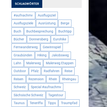
SCHLAGWÖRTER
#aufnachmv
Ausflugsziel
Ausflugsziele
Ausrüstung
Berge
Buch
Buchbesprechung
Buchtipp
Bücher
Donnersberg
Eurohike
Fernwanderweg
Gewinnspiel
Graubünden
Hiking
Jakobsweg
Lahn
Malerweg
Malerweg Etappen
Outdoor
Pfalz
Radfahren
Reise
Reisen
Rezension
Rhein
Rheingau
Schweiz
Special #aufnachmv
Sächsische Schweiz
Tagestour
Taunus
Teneriffa
Tipps
Traumpfad