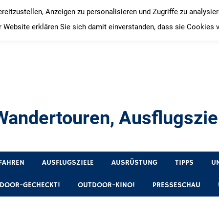
itzustellen, Anzeigen zu personalisieren und Zugriffe zu analysie
 Website erklären Sie sich damit einverstanden, dass sie Cookies 
andertouren, Ausflugsziel
, Produkttests und Buchrezensionen. Ein Blog für alle, die gern 
FAHREN
AUSFLUGSZIELE
AUSRÜSTUNG
TIPPS
U
DOOR-GECHECKT!
OUTDOOR-KINO!
PRESSESCHAU