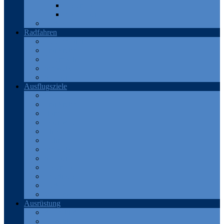
Teneriffa
Katalonien
Türkei
Radfahren
Deutschland
Frankreich
Österreich
Schweiz
Spanien
Ausflugsziele
Eifel
Frankreich
Harz
Odenwald
Rhein
Ruhr
Schweiz
Spanien
Teneriffa
Thüringen
Türkei
Westerwald
Ausrüstung
Android Apps
Bekleidung