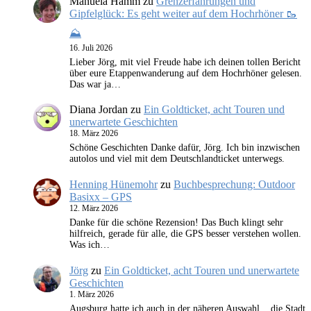
Manuela Hamm
zu
Grenzerfahrungen und
Gipfelglück: Es geht weiter auf dem Hochrhöner 🥾
⛰️
16. Juli 2026
Lieber Jörg, mit viel Freude habe ich deinen tollen Bericht
über eure Etappenwanderung auf dem Hochrhöner gelesen.
Das war ja…
Diana Jordan
zu
Ein Goldticket, acht Touren und
unerwartete Geschichten
18. März 2026
Schöne Geschichten Danke dafür, Jörg. Ich bin inzwischen
autolos und viel mit dem Deutschlandticket unterwegs.
Henning Hünemohr
zu
Buchbesprechung: Outdoor
Basixx – GPS
12. März 2026
Danke für die schöne Rezension! Das Buch klingt sehr
hilfreich, gerade für alle, die GPS besser verstehen wollen.
Was ich…
Jörg
zu
Ein Goldticket, acht Touren und unerwartete
Geschichten
1. März 2026
Augsburg hatte ich auch in der näheren Auswahl... die Stadt