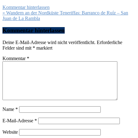
Kommentar hinterlassen
Beitragsnavigation
« Wandern an der Nordküste Teneriffas: Barranco de Ruíz – San
Juan de La Rambla
Kommentar hinterlassen
Deine E-Mail-Adresse wird nicht veröffentlicht.
Erforderliche
Felder sind mit
*
markiert
Kommentar
*
Name
*
E-Mail-Adresse
*
Website