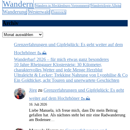
Wandern
Wandern in Mecklenburg-Vorpommern
Wandertrilogie Allgäu
Wanderung
Westerwald
Österreich
Archiv
Archiv
Grenzerfahrungen und Gipfelglück: Es geht weiter auf dem
Hochrhöner 🥾⛰️
Wanderbar! 2026 – für mich etwas ganz besonderes
10 Jahre Rheingauer Klostersteig: 30 Kilometer,
charaktervolles Wetter und jede Menge Herzblut
Ultraleicht & Lecker: Trekking Nahrung von Lyophilise & Co
Ein Goldticket, acht Touren und unerwartete Geschichten
Jörg
zu
Grenzerfahrungen und Gipfelglück: Es geht
weiter auf dem Hochrhöner 🥾⛰️
16. Juli 2026
Liebe Manuela, ich freue mich, dass Dir mein Beitrag
gefallen hat. Als nächstes steht bei mir eine Radwanderung
am Bodensee…