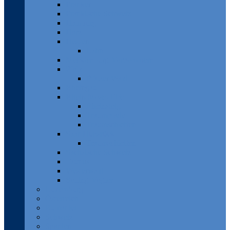
Franken
Fränkische Schweiz
Hamburg
Harz
Hessen
Lahn
Mecklenburg-Vorpommern
Pfalz
Pfälzer Wald
Rheingau
Rhein-Mosel-Eifel
Rheinsteig
Traumpfade
Traumschleifen
Saar-Hunsrück
Traumschleifen
Sächsische Schweiz
Taunus
Westerwald
Solling-Vogler
Luxemburg
Österreich
Rumänien
Schweiz
Spanien