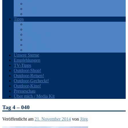
GPS
Rucksäcke
Sonstiges
Tipps
Bücher
Filme
Outdoor-Portale
Produkte
Veranstaltungen
Zeitschriften
Unsere Sterne
Empfehlungen
TV-Tipps
Outdoor-Shop!
Outdoor-Reisen!
Outdoor-Gecheckt!
Outdoor-Kino!
Presseschau
Über mich / Media Kit
Tag 4 – 040
Veröffentlicht am
21. November 2014
von
Jörg