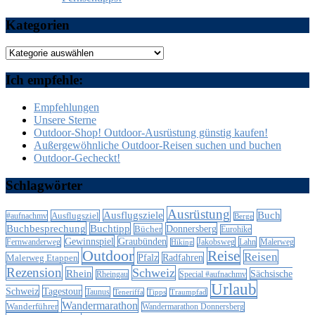
Kategorien
Kategorien
Ich empfehle:
Empfehlungen
Unsere Sterne
Outdoor-Shop! Outdoor-Ausrüstung günstig kaufen!
Außergewöhnliche Outdoor-Reisen suchen und buchen
Outdoor-Gecheckt!
Schlagwörter
Ausrüstung
Ausflugsziele
Buch
Ausflugsziel
#aufnachmv
Berge
Buchbesprechung
Buchtipp
Donnersberg
Bücher
Eurohike
Gewinnspiel
Graubünden
Lahn
Fernwanderweg
Jakobsweg
Malerweg
Hiking
Outdoor
Reise
Reisen
Malerweg Etappen
Pfalz
Radfahren
Rezension
Schweiz
Rhein
Sächsische
Special #aufnachmv
Rheingau
Urlaub
Schweiz
Tagestour
Taunus
Teneriffa
Tipps
Traumpfad
Wandermarathon
Wanderführer
Wandermarathon Donnersberg