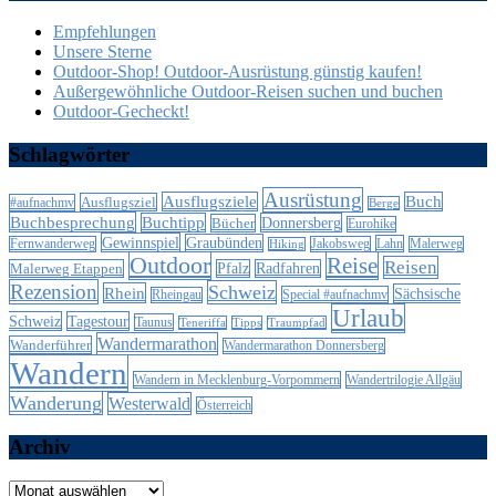
Empfehlungen
Unsere Sterne
Outdoor-Shop! Outdoor-Ausrüstung günstig kaufen!
Außergewöhnliche Outdoor-Reisen suchen und buchen
Outdoor-Gecheckt!
Schlagwörter
Ausrüstung
Ausflugsziele
Buch
Ausflugsziel
#aufnachmv
Berge
Buchbesprechung
Buchtipp
Donnersberg
Bücher
Eurohike
Gewinnspiel
Graubünden
Lahn
Fernwanderweg
Jakobsweg
Malerweg
Hiking
Outdoor
Reise
Reisen
Malerweg Etappen
Pfalz
Radfahren
Rezension
Schweiz
Rhein
Sächsische
Special #aufnachmv
Rheingau
Urlaub
Schweiz
Tagestour
Taunus
Teneriffa
Tipps
Traumpfad
Wandermarathon
Wanderführer
Wandermarathon Donnersberg
Wandern
Wandern in Mecklenburg-Vorpommern
Wandertrilogie Allgäu
Wanderung
Westerwald
Österreich
Archiv
Archiv