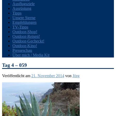
Ausflugsziele
Ausrüstung
Tipps
Unsere Sterne
Empfehlungen
TV-Tipps
Outdoor-Shop!
Outdoor-Reisen!
Outdoor-Gecheckt!
Outdoor-Kino!
Presseschau
Über mich / Media Kit
Tag 4 – 059
Veröffentlicht am
21. November 2014
von
Jörg