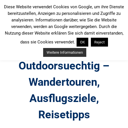
Zum
Diese Website verwendet Cookies von Google, um ihre Dienste
Inhalt
bereitzustellen, Anzeigen zu personalisieren und Zugriffe zu
springen
analysieren. Informationen darüber, wie Sie die Website
verwenden, werden an Google weitergegeben. Durch die
Nutzung dieser Website erklären Sie sich damit einverstanden,
dass sie Cookies verwendet.
OK
Reject
Weitere Informationen
Outdoorsuechtig –
Wandertouren,
Ausflugsziele,
Reisetipps
Outdoor, Wandertouren, Ausflugsziele, Reisetipps,