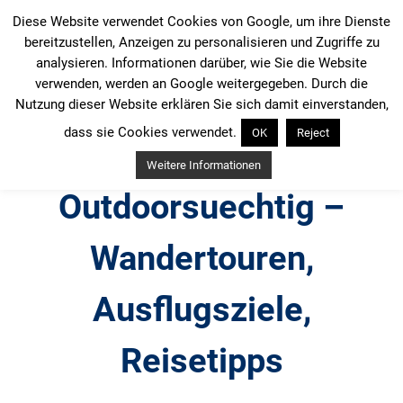
Zum
Diese Website verwendet Cookies von Google, um ihre Dienste
Inhalt
bereitzustellen, Anzeigen zu personalisieren und Zugriffe zu
springen
analysieren. Informationen darüber, wie Sie die Website
verwenden, werden an Google weitergegeben. Durch die
Nutzung dieser Website erklären Sie sich damit einverstanden,
dass sie Cookies verwendet.
OK
Reject
Weitere Informationen
Outdoorsuechtig –
Wandertouren,
Ausflugsziele,
Reisetipps
Outdoor, Wandertouren, Ausflugsziele, Reisetipps,