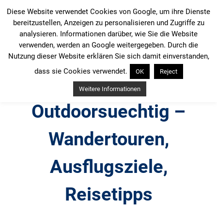
Zum
Diese Website verwendet Cookies von Google, um ihre Dienste
Inhalt
bereitzustellen, Anzeigen zu personalisieren und Zugriffe zu
springen
analysieren. Informationen darüber, wie Sie die Website
verwenden, werden an Google weitergegeben. Durch die
Nutzung dieser Website erklären Sie sich damit einverstanden,
dass sie Cookies verwendet.
OK
Reject
Weitere Informationen
Outdoorsuechtig –
Wandertouren,
Ausflugsziele,
Reisetipps
Outdoor, Wandertouren, Ausflugsziele, Reisetipps,