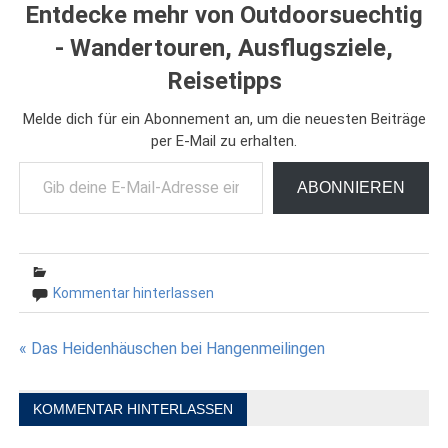
Entdecke mehr von Outdoorsuechtig
- Wandertouren, Ausflugsziele,
Reisetipps
Melde dich für ein Abonnement an, um die neuesten Beiträge
per E-Mail zu erhalten.
Gib deine E-Mail-Adresse ein ...
ABONNIEREN
Kommentar hinterlassen
Beitragsnavigation
« Das Heidenhäuschen bei Hangenmeilingen
KOMMENTAR HINTERLASSEN