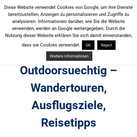
Zum
Diese Website verwendet Cookies von Google, um ihre Dienste
Inhalt
bereitzustellen, Anzeigen zu personalisieren und Zugriffe zu
springen
analysieren. Informationen darüber, wie Sie die Website
verwenden, werden an Google weitergegeben. Durch die
Nutzung dieser Website erklären Sie sich damit einverstanden,
dass sie Cookies verwendet.
OK
Reject
Weitere Informationen
Outdoorsuechtig –
Wandertouren,
Ausflugsziele,
Reisetipps
Outdoor, Wandertouren, Ausflugsziele, Reisetipps,