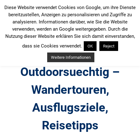
Zum
Diese Website verwendet Cookies von Google, um ihre Dienste
Inhalt
bereitzustellen, Anzeigen zu personalisieren und Zugriffe zu
springen
analysieren. Informationen darüber, wie Sie die Website
verwenden, werden an Google weitergegeben. Durch die
Nutzung dieser Website erklären Sie sich damit einverstanden,
dass sie Cookies verwendet.
OK
Reject
Weitere Informationen
Outdoorsuechtig –
Wandertouren,
Ausflugsziele,
Reisetipps
Outdoor, Wandertouren, Ausflugsziele, Reisetipps,