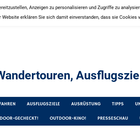
itzustellen, Anzeigen zu personalisieren und Zugriffe zu analysie
 Website erklären Sie sich damit einverstanden, dass sie Cookies 
andertouren, Ausflugsziel
, Produkttests und Buchrezensionen. Ein Blog für alle, die gern 
FAHREN
AUSFLUGSZIELE
AUSRÜSTUNG
TIPPS
U
DOOR-GECHECKT!
OUTDOOR-KINO!
PRESSESCHAU