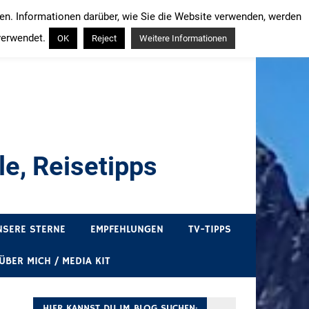
ren. Informationen darüber, wie Sie die Website verwenden, werden
verwendet.
OK
Reject
Weitere Informationen
e, Reisetipps
draußen sind. In Deutschland und überall!
NSERE STERNE
EMPFEHLUNGEN
TV-TIPPS
ÜBER MICH / MEDIA KIT
HIER KANNST DU IM BLOG SUCHEN: