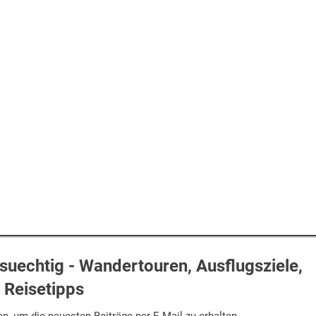
uechtig - Wandertouren, Ausflugsziele,
Reisetipps
n, um die neuesten Beiträge per E-Mail zu erhalten.