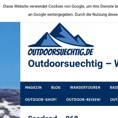
Zum
Diese Website verwendet Cookies von Google, um ihre Dienste bere
Inhalt
an Google weitergegeben. Durch die Nutzung dieser
springen
Outdoorsuechtig – W
Outdoor, Wandertouren, Ausflugsziele, Reisetipps
MAGAZIN
BLOG
WANDERTOUREN
RAD
OUTDOOR-SHOP!
OUTDOOR-REISEN!
OUT