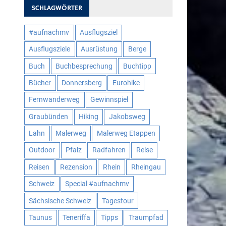
SCHLAGWÖRTER
#aufnachmv
Ausflugsziel
Ausflugsziele
Ausrüstung
Berge
Buch
Buchbesprechung
Buchtipp
Bücher
Donnersberg
Eurohike
Fernwanderweg
Gewinnspiel
Graubünden
Hiking
Jakobsweg
Lahn
Malerweg
Malerweg Etappen
Outdoor
Pfalz
Radfahren
Reise
Reisen
Rezension
Rhein
Rheingau
Schweiz
Special #aufnachmv
Sächsische Schweiz
Tagestour
Taunus
Teneriffa
Tipps
Traumpfad