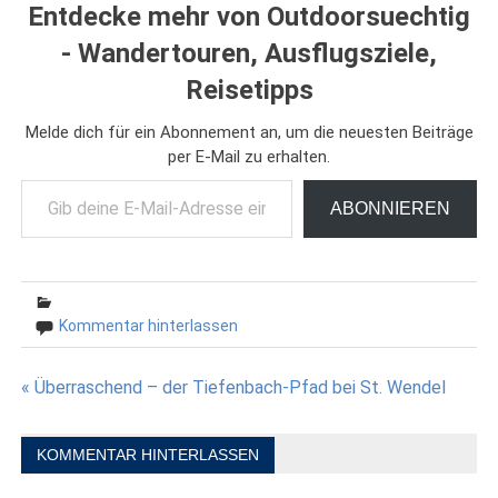
Entdecke mehr von Outdoorsuechtig
- Wandertouren, Ausflugsziele,
Reisetipps
Melde dich für ein Abonnement an, um die neuesten Beiträge
per E-Mail zu erhalten.
Gib deine E-Mail-Adresse ein ...
ABONNIEREN
Kommentar hinterlassen
Beitragsnavigation
« Überraschend – der Tiefenbach-Pfad bei St. Wendel
KOMMENTAR HINTERLASSEN